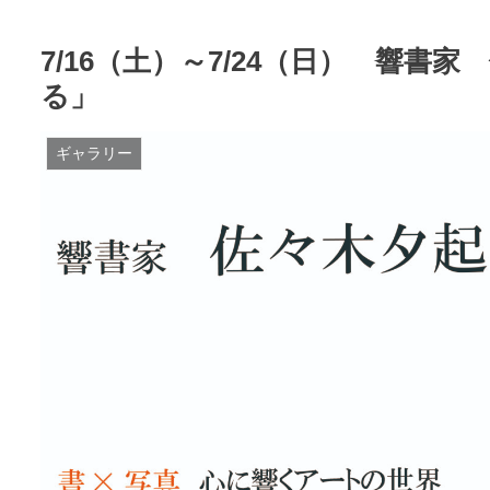
7/16（土）～7/24（日） 響書
る」
ギャラリー