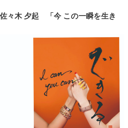
家 佐々木 夕起 「今 この一瞬を生き